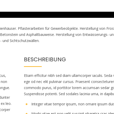
enhäuser. Pflasterarbeiten für Gewerbeobjekte. Herstellung von Fros
r, Betonstein und Asphaltbauweise. Herstellung von Entwässerungs- u
- und Sichtschutzwällen.
BESCHREIBUNG
cus,
Etiam efficitur nibh sed diam ullamcorper iaculis. Seda 
, non
ege od nec elit pulvinar cursus. Praesent consecteturer
congue.
commodo purus, id porttitor lorem accumsan sedar g
Suspendisse potenti. Sed sodales lacinia urna, in dapib
idunter
ex leo.
Integer vitae tempor ipsum, non ornare ipsum dui
dcorper
Morbi vitae est non velit suscipit pharetra cras ide